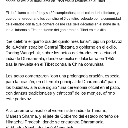
donde se exilió el dalái lama en 1959 tras la revuelta en el Tíbet
El dalái lama celebró hoy su 80 cumpleaños por el calendario tibetano, ya
que por el gregoriano los cumplirá el 6 de julio, rodeado por la comunidad
de exiliados con la que convive desde casi seis décadas en el norte de la
India, informó a Efe una fuente del gobierno del Tíbet en el exilio.
“Se celebra el quinto día del quinto mes lunar”, dijo un portavoz
de la Administración Central Tibetana o gobierno en el exilio,
Tsering Wangchuk, sobre los actos celebrados en la ciudad
india de Dharamsala, donde se exilió el dalái lama en 1959
tras la revuelta en el Tíbet contra la China comunista.
Los actos comenzaron “con una prolongada oración, especial
para la ocasión, en el templo principal de Dharamsala” para
los budistas, a la que siguió “una ceremonia oficial en el patio,
con danzas tradicionales y cánticos” de los monjes, afirmó
este portavoz.
A la ceremonia asistió el viceministro indio de Turismo,
Mahesh Sharma, y el jefe de Gobierno del estado norteño de
Himachal Pradesh, donde se encuentra Dharamsala,
Virbhadra Singh, destacó Wangchuk.