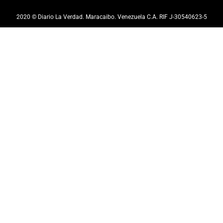
2020 © Diario La Verdad. Maracaibo. Venezuela C.A. RIF J-30540623-5