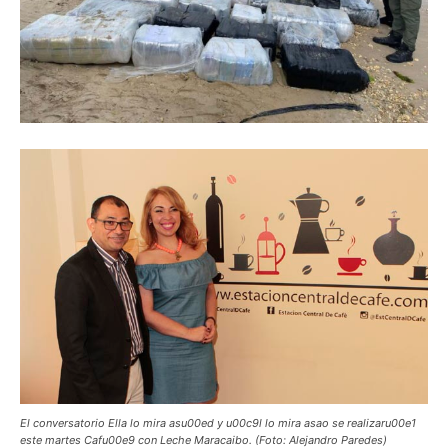
El conversatorio Ella lo mira asu00ed y u00c9l lo mira asao se realizaru00e1
este martes Cafu00e9 con Leche Maracaibo. (Foto: Alejandro Paredes)