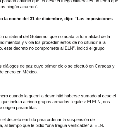
asada advirtió que “el cese el fuego bilateral es un tema que
mos ningún acuerdo”.
o la noche del 31 de diciembre, dijo: “Las imposiciones
n unilateral del Gobierno, que no acata la formalidad de la
imientos y viola los procedimientos de no difundir a la
to, este decreto no compromete al ELN”, indicó el grupo
s diálogos de paz cuyo primer ciclo se efectuó en Caracas y
de enero en México.
nero cuando la guerrilla desmintió haberse sumado al cese el
y que incluía a cinco grupos armados ilegales: El ELN, dos
 origen paramilitar.
nte el decreto emitido para ordenar la suspensión de
a, al tiempo que le pidió “una tregua verificable” al ELN.