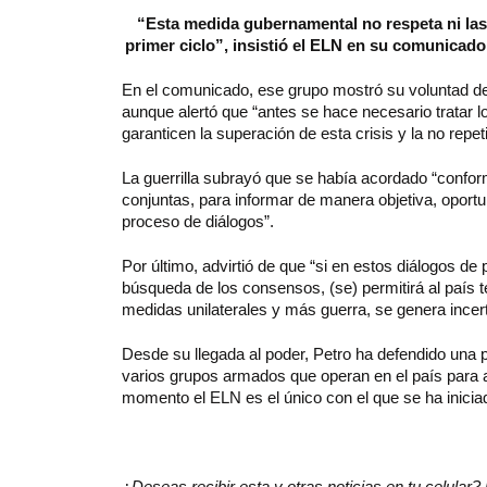
“Esta medida gubernamental no respeta ni las
primer ciclo”, insistió el ELN en su comunicado 
En el comunicado, ese grupo mostró su voluntad de 
aunque alertó que “antes se hace necesario tratar l
garanticen la superación de esta crisis y la no repe
La guerrilla subrayó que se había acordado “confo
conjuntas, para informar de manera objetiva, oportu
proceso de diálogos”.
Por último, advirtió de que “si en estos diálogos de
búsqueda de los consensos, (se) permitirá al país t
medidas unilaterales y más guerra, se genera incert
Desde su llegada al poder, Petro ha defendido una po
varios grupos armados que operan en el país para a
momento el ELN es el único con el que se ha iniciad
¿
Deseas recibir esta y otras noticias en tu celula