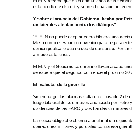
El ELN recordó que en el comunicado de la semana p
está pendiente discutir y sobre el cual aún no tene
Y sobre el anuncio del Gobierno, hecho por Petr
unilaterales atentan contra los diálogos”.
“El ELN no puede aceptar como bilateral una decisió
Mesa como el espacio convenido para llegar a entend
opinión pública lo que no sea de consenso. Por tan
armado este lunes.
El ELN y el Gobierno colombiano llevan a cabo uno
se espera que el segundo comience el próximo 20 
El malestar de la guerrilla
Sin embargo, las alarmas saltaron el pasado 2 de e
fuego bilateral de seis meses anunciado por Petro 
disidencias de las FARC y dos bandas criminales de
La noticia obligó al Gobierno a anular al día siguie
operaciones militares y policiales contra esa guerrill