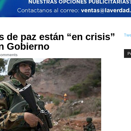
 de paz están “en crisis”
Twe
on Gobierno
P
Comments