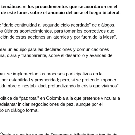
 temáticas ni los procedimientos que se acordaron en el
de este lunes sobre el anuncio del cese el fuego bilateral.
“darle continuidad al segundo ciclo acordado” de diálogos,
os últimos acontecimientos, para tomar los correctivos que
tición de estas acciones unilaterales y por fuera de la Mesa”.
rmar un equipo para las declaraciones y comunicaciones
na, clara y transparente, sobre el desarrollo y avances del
 paz se implementan los procesos participativos en la
ener estabilidad y prosperidad; pero, si se pretende imponer
idumbre e inestabilidad, profundizando la crisis que vivimos”.
lítica de “paz total” en Colombia a la que pretende vincular a
delantar iniciar negociaciones de paz, aunque por el
o un diálogo formal.
r? Únete a nuestro grupo de Telegram o WhatsApp a través de