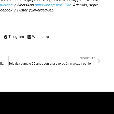
laverdad
y WhatsApp
https://bit.ly/3kaCQXh
. Además, sigue
Facebook y Twitter @laverdadweb.
X
Telegram
Whatsapp
SIGUIENTE
lia
Televisa cumple 50 años con una evolución marcada por lo digital