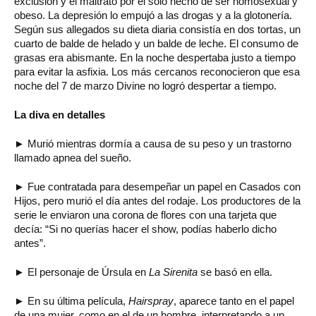
exclusión y el maltrato por el solo hecho de ser homosexual y
obeso. La depresión lo empujó a las drogas y a la glotonería.
Según sus allegados su dieta diaria consistía en dos tortas, un
cuarto de balde de helado y un balde de leche. El consumo de
grasas era abismante. En la noche despertaba justo a tiempo
para evitar la asfixia. Los más cercanos reconocieron que esa
noche del 7 de marzo Divine no logró despertar a tiempo.
La diva en detalles
► Murió mientras dormía a causa de su peso y un trastorno
llamado apnea del sueño.
► Fue contratada para desempeñar un papel en Casados con
Hijos, pero murió el día antes del rodaje. Los productores de la
serie le enviaron una corona de flores con una tarjeta que
decía: “Si no querías hacer el show, podías haberlo dicho
antes”.
► El personaje de Úrsula en
La Sirenita
se basó en ella.
► En su última película,
Hairspray
, aparece tanto en el papel
de una mujer, como en el de un hombre, interpretando a un