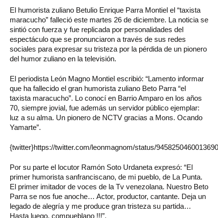
El humorista zuliano Betulio Enrique Parra Montiel el “taxista
maracucho” falleció este martes 26 de diciembre. La noticia se
sintió con fuerza y fue replicada por personalidades del
espectáculo que se pronunciaron a través de sus redes
sociales para expresar su tristeza por la pérdida de un pionero
del humor zuliano en la televisión.
El periodista León Magno Montiel escribió: “Lamento informar
que ha fallecido el gran humorista zuliano Beto Parra “el
taxista maracucho”. Lo conocí en Barrio Amparo en los años
70, siempre jovial, fue además un servidor público ejemplar:
luz a su alma. Un pionero de NCTV gracias a Mons. Ocando
Yamarte”.
{twitter}https://twitter.com/leonmagnom/status/94582504600136908
Por su parte el locutor Ramón Soto Urdaneta expresó: “El
primer humorista sanfranciscano, de mi pueblo, de La Punta.
El primer imitador de voces de la Tv venezolana. Nuestro Beto
Parra se nos fue anoche… Actor, productor, cantante. Deja un
legado de alegría y me produce gran tristeza su partida…
Hasta luego, compueblano !!!”.