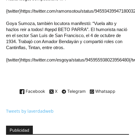
{twitter}https://twitter.com/ramonsotou/status/945934399471800320
Goya Sumoza, también locutora manifestó: “Vuela alto y
hazlos reir a todos! #qepd BETO PARRA”. El humorista nació
en el sector San Luís de San Francisco, el 4 de octubre de
1934. Trabajó con Amador Bendayán y compartió roles con
Cantinflas, Tintan, entre otros.
{twitter}https://twitter.com/esgoya/status/945955938023956480{/tw
Facebook
X
Telegram
Whatsapp
Tweets by laverdadweb
Publicidad