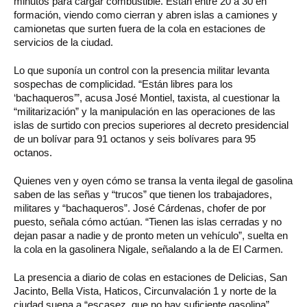
minutos para cargar combustible. Están entre 20 a 30 en
formación, viendo como cierran y abren islas a camiones y
camionetas que surten fuera de la cola en estaciones de
servicios de la ciudad.
Lo que suponía un control con la presencia militar levanta
sospechas de complicidad. “Están libres para los
‘bachaqueros’”, acusa José Montiel, taxista, al cuestionar la
“militarización” y la manipulación en las operaciones de las
islas de surtido con precios superiores al decreto presidencial
de un bolívar para 91 octanos y seis bolívares para 95
octanos.
Quienes ven y oyen cómo se transa la venta ilegal de gasolina
saben de las señas y “trucos” que tienen los trabajadores,
militares y “bachaqueros”. José Cárdenas, chofer de por
puesto, señala cómo actúan. “Tienen las islas cerradas y no
dejan pasar a nadie y de pronto meten un vehículo”, suelta en
la cola en la gasolinera Nigale, señalando a la de El Carmen.
La presencia a diario de colas en estaciones de Delicias, San
Jacinto, Bella Vista, Haticos, Circunvalación 1 y norte de la
ciudad suena a “escasez, que no hay suficiente gasolina”,