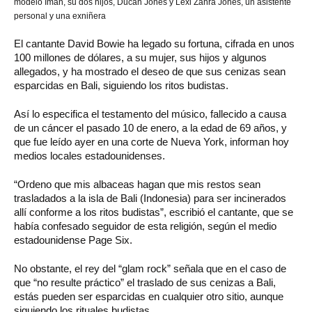
modelo Imán, su dos hijos, Ducan Jones y Lexi Zahra Jones, un asistente
personal y una exniñera
El cantante David Bowie ha legado su fortuna, cifrada en unos
100 millones de dólares, a su mujer, sus hijos y algunos
allegados, y ha mostrado el deseo de que sus cenizas sean
esparcidas en Bali, siguiendo los ritos budistas.
Así lo especifica el testamento del músico, fallecido a causa
de un cáncer el pasado 10 de enero, a la edad de 69 años, y
que fue leído ayer en una corte de Nueva York, informan hoy
medios locales estadounidenses.
“Ordeno que mis albaceas hagan que mis restos sean
trasladados a la isla de Bali (Indonesia) para ser incinerados
allí conforme a los ritos budistas”, escribió el cantante, que se
había confesado seguidor de esta religión, según el medio
estadounidense Page Six.
No obstante, el rey del “glam rock” señala que en el caso de
que “no resulte práctico” el traslado de sus cenizas a Bali,
estás pueden ser esparcidas en cualquier otro sitio, aunque
siguiendo los rituales budistas.