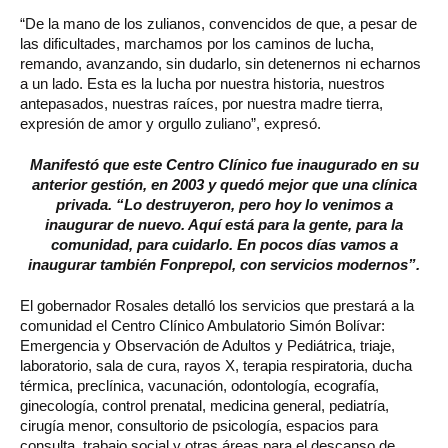
“De la mano de los zulianos, convencidos de que, a pesar de
las dificultades, marchamos por los caminos de lucha,
remando, avanzando, sin dudarlo, sin detenernos ni echarnos
a un lado. Esta es la lucha por nuestra historia, nuestros
antepasados, nuestras raíces, por nuestra madre tierra,
expresión de amor y orgullo zuliano”, expresó.
Manifestó que este Centro Clínico fue inaugurado en su
anterior gestión, en 2003 y quedó mejor que una clínica
privada. “Lo destruyeron, pero hoy lo venimos a
inaugurar de nuevo. Aquí está para la gente, para la
comunidad, para cuidarlo. En pocos días vamos a
inaugurar también Fonprepol, con servicios modernos”.
El gobernador Rosales detalló los servicios que prestará a la
comunidad el Centro Clínico Ambulatorio Simón Bolívar:
Emergencia y Observación de Adultos y Pediátrica, triaje,
laboratorio, sala de cura, rayos X, terapia respiratoria, ducha
térmica, preclínica, vacunación, odontología, ecografía,
ginecología, control prenatal, medicina general, pediatría,
cirugía menor, consultorio de psicología, espacios para
consulta, trabajo social y otras áreas para el descanso de