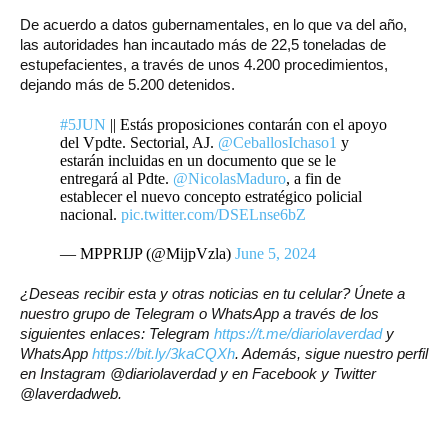
De acuerdo a datos gubernamentales, en lo que va del año,
las autoridades han incautado más de 22,5 toneladas de
estupefacientes, a través de unos 4.200 procedimientos,
dejando más de 5.200 detenidos.
#5JUN
|| Estás proposiciones contarán con el apoyo
del Vpdte. Sectorial, AJ.
@CeballosIchaso1
y
estarán incluidas en un documento que se le
entregará al Pdte.
@NicolasMaduro
, a fin de
establecer el nuevo concepto estratégico policial
nacional.
pic.twitter.com/DSELnse6bZ
— MPPRIJP (@MijpVzla)
June 5, 2024
¿Deseas recibir esta y otras noticias en tu celular? Únete a
nuestro grupo de Telegram o WhatsApp a través de los
siguientes enlaces: Telegram
https://t.me/diariolaverdad
y
WhatsApp
https://bit.ly/3kaCQXh
. Además, sigue nuestro perfil
en Instagram @diariolaverdad y en Facebook y Twitter
@laverdadweb.