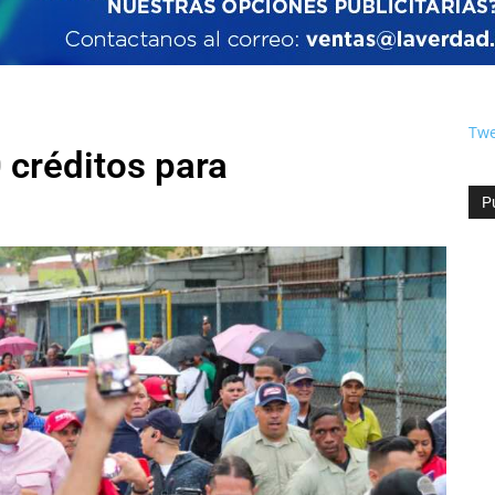
Twe
créditos para
P