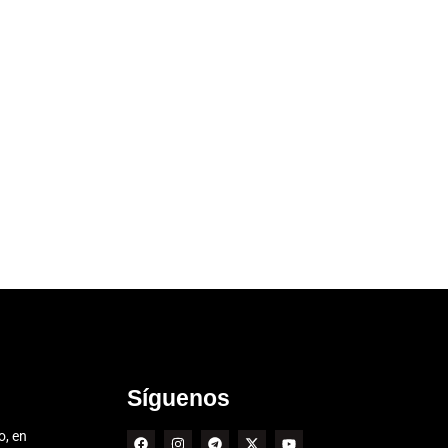
Síguenos
o, en