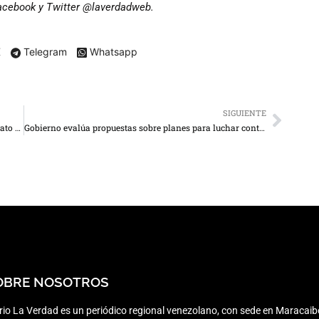
Facebook y Twitter @laverdadweb.
X
Telegram
Whatsapp
SIGUIENTE
Acusan a venezolano de 19 años por intento de asesinato de 2 policías en Nueva York
Gobierno evalúa propuestas sobre planes para luchar contra el narcotráfico
OBRE NOSOTROS
rio La Verdad es un periódico regional venezolano, con sede en Maracaib