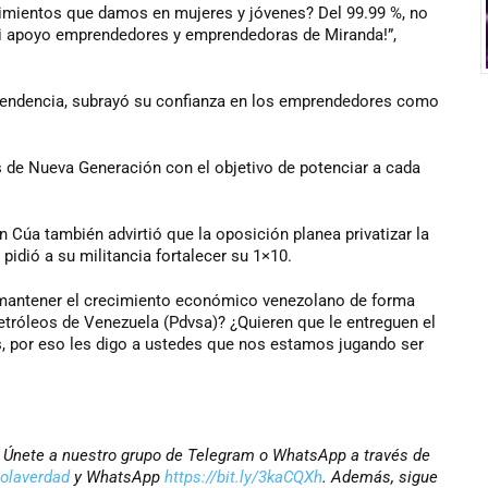
dimientos que damos en mujeres y jóvenes? Del 99.99 %, no
i apoyo emprendedores y emprendedoras de Miranda!”,
ependencia, subrayó su confianza en los emprendedores como
 de Nueva Generación con el objetivo de potenciar a cada
 Cúa también advirtió que la oposición planea privatizar la
pidió a su militancia fortalecer su 1×10.
de mantener el crecimiento económico venezolano de forma
etróleos de Venezuela (Pdvsa)? ¿Quieren que le entreguen el
, por eso les digo a ustedes que nos estamos jugando ser
r? Únete a nuestro grupo de Telegram o WhatsApp a través de
iolaverdad
y WhatsApp
https://bit.ly/3kaCQXh
. Además, sigue