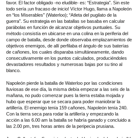
favor. El factor obligado -no eludible- es: “Estrategia”. Sin este
todo sería ¡un fracaso de inicio! Víctor Hugo, llama a Napoleón
en “los Miserables” (Waterloo); “Atleta del pugilato de la
guerra”. Su estrategia en las batallas se basaba en calcular
parábolas en función de alcanzar objetivos puntuales. Su
método consistía en ubicarse en una colina en la periferia del
campo de batalla, desde donde observaba emplazamientos de
objetivos enemigos, de allí perfilaba el ángulo de sus baterías
de cañones, los cuales disparaba simultáneamente, dando
consecutivamente en los puntos calculados, produciéndoles
devastadores resultados y numerosas bajas por su tino al
blanco.
Napoleón pierde la batalla de Waterloo por las condiciones
lluviosas de ese día, la misma debía empezar a las seis de la
mañana, no pudo comenzar pues la tierra estaba mojada y
hubo que esperar que se secara para poder maniobrar la
artillería. El enemigo tenía 159 cañones, Napoleón tenía 240.
Con la tierra seca para rodar la artillería y empezando la
acción a las 6.00 am la batalla se habría ganado y concluido a
las 2.00 pm, tres horas antes de la peripecia prusiana.