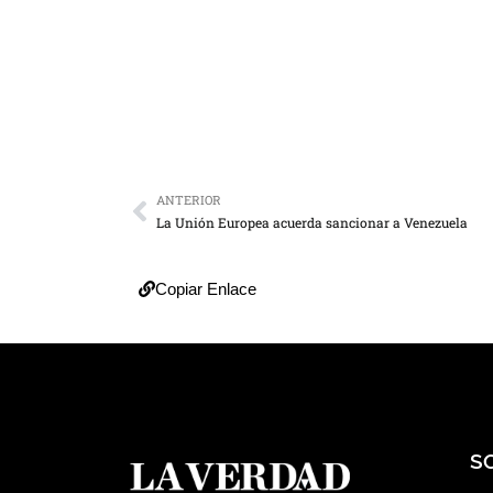
ANTERIOR
La Unión Europea acuerda sancionar a Venezuela
Copiar Enlace
S