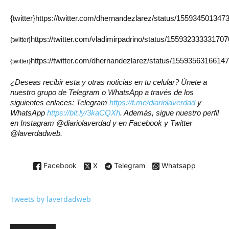
{twitter}https://twitter.com/dhernandezlarez/status/1559345013473
https://twitter.com/vladimirpadrino/status/15593233333170
{twitter}
https://twitter.com/dhernandezlarez/status/1559356316614
{twitter}
¿Deseas recibir esta y otras noticias en tu celular? Únete a
nuestro grupo de Telegram o WhatsApp a través de los
siguientes enlaces: Telegram
https://t.me/diariolaverdad
y
WhatsApp
https://bit.ly/3kaCQXh
. Además, sigue nuestro perfil
en Instagram @diariolaverdad y en Facebook y Twitter
@laverdadweb.
Facebook
X
Telegram
Whatsapp
Tweets by laverdadweb