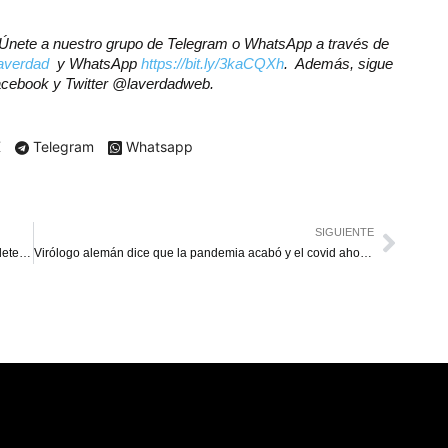
r? Únete a nuestro grupo de Telegram o WhatsApp a través de
laverdad
y WhatsApp
https://bit.ly/3kaCQXh
. Además, sigue
Facebook y Twitter @laverdadweb.
X
Telegram
Whatsapp
SIGUIENTE
Maestros piden liberación de docente que lleva 2 años detenido
Virólogo alemán dice que la pandemia acabó y el covid ahora es endémico