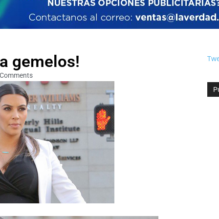
ra gemelos!
Twe
 Comments
P