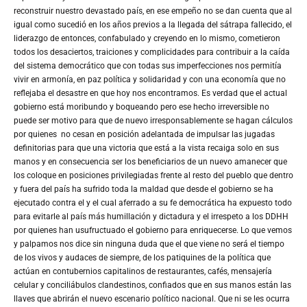
reconstruir nuestro devastado país, en ese empeño no se dan cuenta que al
igual como sucedió en los años previos a la llegada del sátrapa fallecido, el
liderazgo de entonces, confabulado y creyendo en lo mismo, cometieron
todos los desaciertos, traiciones y complicidades para contribuir a la caída
del sistema democrático que con todas sus imperfecciones nos permitía
vivir en armonía, en paz política y solidaridad y con una economía que no
reflejaba el desastre en que hoy nos encontramos. Es verdad que el actual
gobierno está moribundo y boqueando pero ese hecho irreversible no
puede ser motivo para que de nuevo irresponsablemente se hagan cálculos
por quienes no cesan en posición adelantada de impulsar las jugadas
definitorias para que una victoria que está a la vista recaiga solo en sus
manos y en consecuencia ser los beneficiarios de un nuevo amanecer que
los coloque en posiciones privilegiadas frente al resto del pueblo que dentro
y fuera del país ha sufrido toda la maldad que desde el gobierno se ha
ejecutado contra el y el cual aferrado a su fe democrática ha expuesto todo
para evitarle al país más humillación y dictadura y el irrespeto a los DDHH
por quienes han usufructuado el gobierno para enriquecerse. Lo que vemos
y palpamos nos dice sin ninguna duda que el que viene no será el tiempo
de los vivos y audaces de siempre, de los patiquines de la política que
actúan en contubernios capitalinos de restaurantes, cafés, mensajería
celular y conciliábulos clandestinos, confiados que en sus manos están las
llaves que abrirán el nuevo escenario político nacional. Que ni se les ocurra