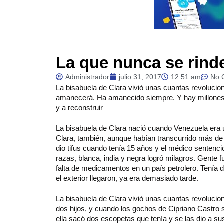
La que nunca se rind
Administrador
julio 31, 2017
12:51 am
No 
La
bisabuela de Clara vivió unas cuantas revoluci
amanecerá. Ha amanecido siempre. Y hay millones co
y a reconstruir
La bisabuela de Clara nació cuando Venezuela era un
Clara, también, aunque habían transcurrido más de 1
dio tifus cuando tenía 15 años y el médico sentenció
razas, blanca, india y negra logró milagros. Gente f
falta de medicamentos en un país petrolero. Tení
el exterior llegaron, ya era demasiado tarde.
La bisabuela de Clara vivió unas cuantas revolucio
dos hijos, y cuando los gochos de Cipriano Castro 
ella sacó dos escopetas que tenía y se las dio a sus