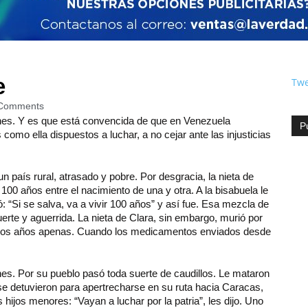
e
Twe
Comments
ones. Y es que está convencida de que en Venezuela
P
mo ella dispuestos a luchar, a no cejar ante las injusticias
 país rural, atrasado y pobre. Por desgracia, la nieta de
00 años entre el nacimiento de una y otra. A la bisabuela le
: “Si se salva, va a vivir 100 años” y así fue. Esa mezcla de
uerte y aguerrida. La nieta de Clara, sin embargo, murió por
a dos años apenas. Cuando los medicamentos enviados desde
nes. Por su pueblo pasó toda suerte de caudillos. Le mataron
se detuvieron para apertrecharse en su ruta hacia Caracas,
 hijos menores: “Vayan a luchar por la patria”, les dijo. Uno