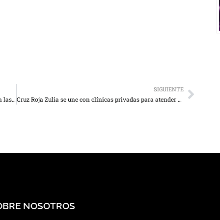
SIGUIENTE
Chavistas celebrarán resultados de la constituyente en las calles
Cruz Roja Zulia se une con clínicas privadas para atender emergencias
OBRE NOSOTROS