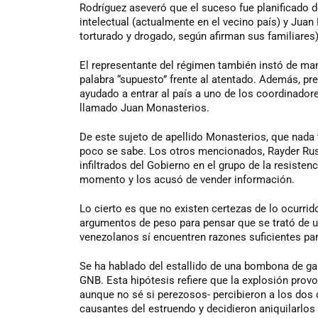
Rodríguez aseveró que el suceso fue planificado 
intelectual (actualmente en el vecino país) y Jua
torturado y drogado, según afirman sus familiares
El representante del régimen también instó de man
palabra “supuesto” frente al atentado. Además, pr
ayudado a entrar al país a uno de los coordinadore
llamado Juan Monasterios.
De este sujeto de apellido Monasterios, que nada
poco se sabe. Los otros mencionados, Rayder Rus
infiltrados del Gobierno en el grupo de la resisten
momento y los acusó de vender información.
Lo cierto es que no existen certezas de lo ocurrid
argumentos de peso para pensar que se trató de u
venezolanos sí encuentren razones suficientes para
Se ha hablado del estallido de una bombona de ga
GNB. Esta hipótesis refiere que la explosión provo
aunque no sé si perezosos- percibieron a los dos 
causantes del estruendo y decidieron aniquilarlos