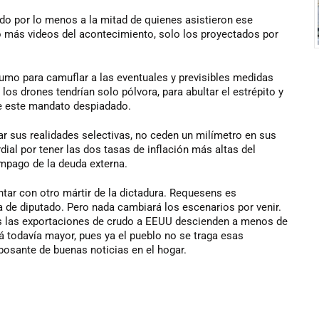
o por lo menos a la mitad de quienes asistieron ese
 más videos del acontecimiento, solo los proyectados por
umo para camuflar a las eventuales y previsibles medidas
os drones tendrían solo pólvora, para abultar el estrépito y
de este mandato despiadado.
r sus realidades selectivas, no ceden un milímetro en sus
ial por tener las dos tasas de inflación más altas del
mpago de la deuda externa.
ar con otro mártir de la dictadura. Requesens es
ra de diputado. Pero nada cambiará los escenarios por venir.
ras las exportaciones de crudo a EEUU descienden a menos de
rá todavía mayor, pues ya el pueblo no se traga esas
bosante de buenas noticias en el hogar.