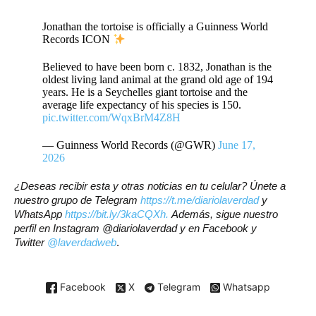
Jonathan the tortoise is officially a Guinness World
Records ICON
Believed to have been born c. 1832, Jonathan is the
oldest living land animal at the grand old age of 194
years. He is a Seychelles giant tortoise and the
average life expectancy of his species is 150.
pic.twitter.com/WqxBrM4Z8H
— Guinness World Records (@GWR)
June 17,
2026
¿Deseas recibir esta y otras noticias en tu celular? Únete a
nuestro grupo de Telegram
https://t.me/diariolaverdad
y
WhatsApp
https://bit.ly/3kaCQXh.
Además, sigue nuestro
perfil en Instagram @diariolaverdad y en Facebook y
Twitter
@laverdadweb
.
Facebook
X
Telegram
Whatsapp