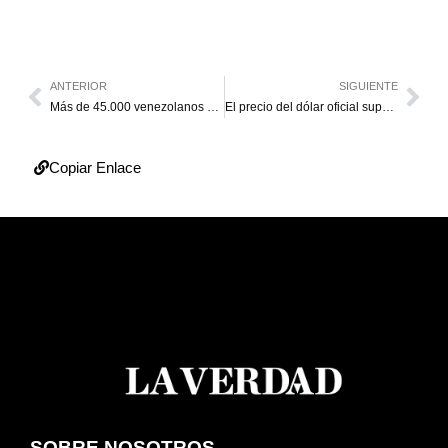
ANTERIOR
SIGUIENTE
Más de 45.000 venezolanos salen del mercado laboral chileno en el último año
El precio del dólar oficial supera los 600 bolívares
Copiar Enlace
SOBRE NOSOTROS