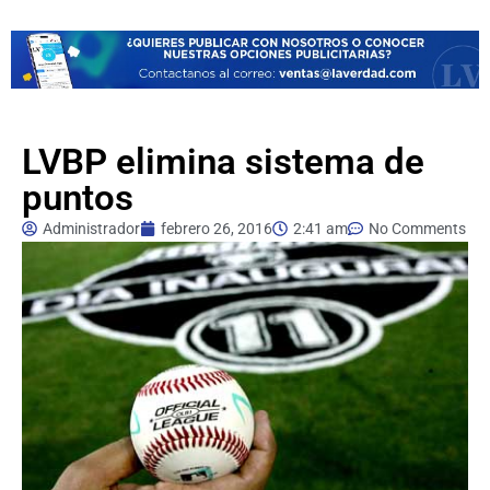
LVBP elimina sistema de
puntos
Administrador
febrero 26, 2016
2:41 am
No Comments