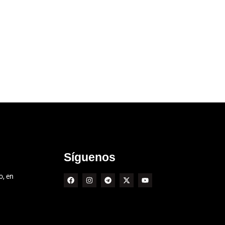
Síguenos
o, en