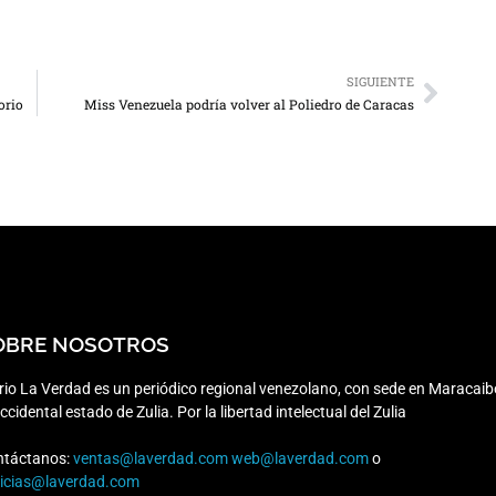
SIGUIENTE
orio
Miss Venezuela podría volver al Poliedro de Caracas
OBRE NOSOTROS
rio La Verdad es un periódico regional venezolano, con sede en Maracaib
occidental estado de Zulia. Por la libertad intelectual del Zulia
ntáctanos:
ventas@laverdad.com
web@laverdad.com
o
ticias@laverdad.com