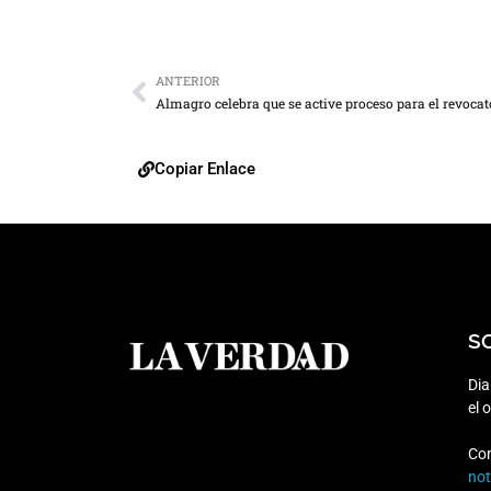
ANTERIOR
Almagro celebra que se active proceso para el revocat
Copiar Enlace
S
Dia
el 
Co
no