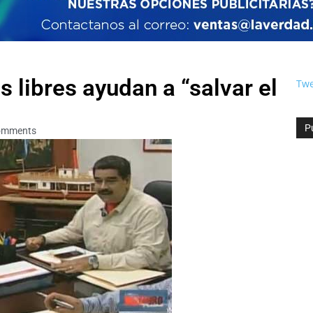
 libres ayudan a “salvar el
Twe
P
omments