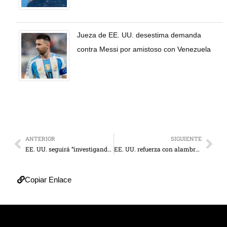
Jueza de EE. UU. desestima demanda
contra Messi por amistoso con Venezuela
ANTERIOR
SIGUIENTE
EE. UU. seguirá “investigando” a quienes violen sanciones contra Gobierno de Maduro
EE. UU. refuerza con alambres de púas el muro fronterizo en Tijuana
Copiar Enlace