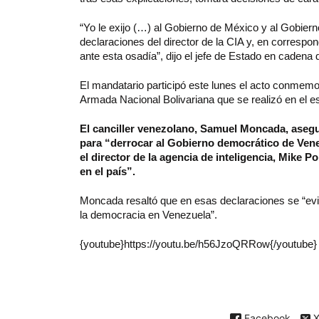
“Yo le exijo (…) al Gobierno de México y al Gobier
declaraciones del director de la CIA y, en correspo
ante esta osadía”, dijo el jefe de Estado en cadena d
El mandatario participó este lunes el acto conmemora
Armada Nacional Bolivariana que se realizó en el 
El canciller venezolano, Samuel Moncada, asegu
para “derrocar al Gobierno democrático de Venez
el director de la agencia de inteligencia, Mike
en el país”.
Moncada resaltó que en esas declaraciones se “ev
la democracia en Venezuela”.
{youtube}https://youtu.be/h56JzoQRRow{/youtube}
Facebook