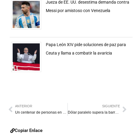
Jueza de EE. UU. desestima demanda contra
Messi por amistoso con Venezuela
Papa León XIV pide soluciones de paz para
Ceuta y llama a combatir la avaricia
ANTERIOR
SIGUIENTE
Un centenar de personas en riesgo de condena a muerte en Irán, según ONG
Dólar paralelo supera la barrera de los Bs. 19 y se ubica en Bs. 19,20
Copiar Enlace