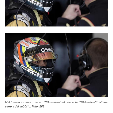
Maldonado aspira a obtener u201cun resultado decenteu201d en la u00faltima
carrera del au00f1o. Foto: EFE