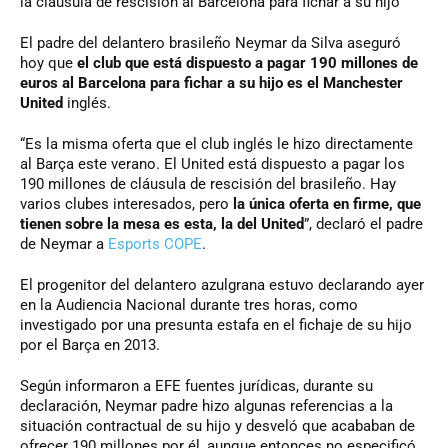
la cláusula de rescisión al Barcelona para fichar a su hijo
El padre del delantero brasileño Neymar da Silva aseguró
hoy que
el club que está dispuesto a pagar 190 millones de
euros al Barcelona para fichar a su hijo es el Manchester
United
inglés.
“Es la misma oferta que el club inglés le hizo directamente
al Barça este verano. El United está dispuesto a pagar los
190 millones de cláusula de rescisión del brasileño. Hay
varios clubes interesados, pero
la única oferta en firme, que
tienen sobre la mesa es esta, la del United
”, declaró el padre
de Neymar a
Esports COPE
.
El progenitor del delantero azulgrana estuvo declarando ayer
en la Audiencia Nacional durante tres horas, como
investigado por una presunta estafa en el fichaje de su hijo
por el Barça en 2013.
Según informaron a EFE fuentes jurídicas, durante su
declaración, Neymar padre hizo algunas referencias a la
situación contractual de su hijo y desveló que acababan de
ofrecer 190 millones por él, aunque entonces no especificó