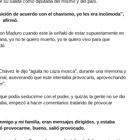
r su salida como diputada del mismo y del país.
sición de acuerdo con el chavismo, yo les era incómoda”,
afirmó.
 con Maduro cuando este la señaló de estar supuestamente en
na, yo no te quiero muerto, yo te quiero vivo para que
dó.
hávez le dijo “águila no caza mosca”, durante una memoria y
onal, aseverando que este intentaba provocarla, aprovechando
r”.
que podía seducirme con el poder, y quizás la gente no se dio
staba, empezó a hacer comentarios tratando de provocar
migo y mi familia, eran mensajes dirigidos, y estaba
 provocarme, bueno, salió provocado.