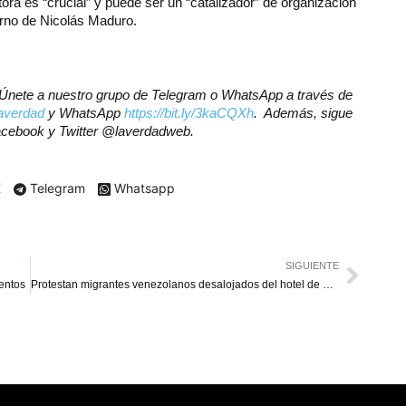
ora es “crucial” y puede ser un “catalizador” de organización
erno de Nicolás Maduro.
r? Únete a nuestro grupo de Telegram o WhatsApp a través de
laverdad
y WhatsApp
https://bit.ly/3kaCQXh
. Además, sigue
Facebook y Twitter @laverdadweb.
X
Telegram
Whatsapp
SIGUIENTE
ientos
Protestan migrantes venezolanos desalojados del hotel de Nueva York