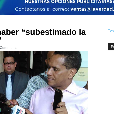
haber “subestimado la
Twe
”
P
 Comments