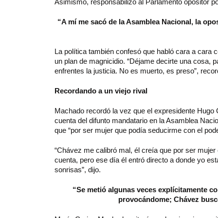
Asimismo, responsabilizó al Parlamento opositor po
“A mí me sacó de la Asamblea Nacional, la opo
La política también confesó que habló cara a cara
un plan de magnicidio. “Déjame decirte una cosa, pa
enfrentes la justicia. No es muerto, es preso”, recor
Recordando a un viejo rival
Machado recordó la vez que el expresidente Hugo C
cuenta del difunto mandatario en la Asamblea Naci
que “por ser mujer que podía seducirme con el pode
“Chávez me calibró mal, él creía que por ser mujer 
cuenta, pero ese día él entró directo a donde yo e
sonrisas”, dijo.
“Se metió algunas veces explícitamente con
provocándome; Chávez buscó