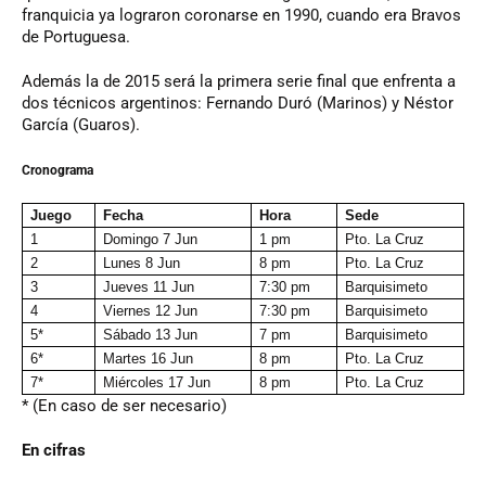
franquicia ya lograron coronarse en 1990, cuando era Bravos
de Portuguesa.
Además la de 2015 será la primera serie final que enfrenta a
dos técnicos argentinos: Fernando Duró (Marinos) y Néstor
García (Guaros).
Cronograma
Juego
Fecha
Hora
Sede
1
Domingo 7 Jun
1 pm
Pto. La Cruz
2
Lunes 8 Jun
8 pm
Pto. La Cruz
3
Jueves 11 Jun
7:30 pm
Barquisimeto
4
Viernes 12 Jun
7:30 pm
Barquisimeto
5*
Sábado 13 Jun
7 pm
Barquisimeto
6*
Martes 16 Jun
8 pm
Pto. La Cruz
7*
Miércoles 17 Jun
8 pm
Pto. La Cruz
* (En caso de ser necesario)
En cifras