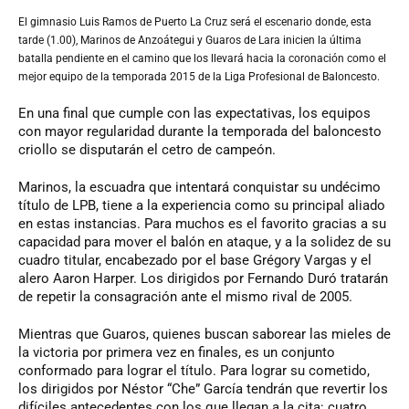
El gimnasio Luis Ramos de Puerto La Cruz será el escenario donde, esta
tarde (1.00), Marinos de Anzoátegui y Guaros de Lara inicien la última
batalla pendiente en el camino que los llevará hacia la coronación como el
mejor equipo de la temporada 2015 de la Liga Profesional de Baloncesto.
En una final que cumple con las expectativas, los equipos
con mayor regularidad durante la temporada del baloncesto
criollo se disputarán el cetro de campeón.
Marinos, la escuadra que intentará conquistar su undécimo
título de LPB, tiene a la experiencia como su principal aliado
en estas instancias. Para muchos es el favorito gracias a su
capacidad para mover el balón en ataque, y a la solidez de su
cuadro titular, encabezado por el base Grégory Vargas y el
alero Aaron Harper. Los dirigidos por Fernando Duró tratarán
de repetir la consagración ante el mismo rival de 2005.
Mientras que Guaros, quienes buscan saborear las mieles de
la victoria por primera vez en finales, es un conjunto
conformado para lograr el título. Para lograr su cometido,
los dirigidos por Néstor “Che” García tendrán que revertir los
difíciles antecedentes con los que llegan a la cita: cuatro