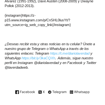
Álvarez (1991-1992), Dave Austen (2008-2009) y Dwayne
Pollok (2012-2013).
{instagram}https://z-
p15.www.instagram.com/p/CnSHL0lusYt/?
utm_source=ig_web_copy_link{/instagram}
¿Deseas recibir esta y otras noticias en tu celular? Únete a
nuestro grupo de Telegram o WhatsApp a través de los
siguientes enlaces: Telegram
https://t.me/diariolaverdad
y
WhatsApp
https://bit.ly/3kaCQXh
. Además, sigue nuestro
perfil en Instagram @diariolaverdad y en Facebook y Twitter
@laverdadweb.
Facebook
X
Telegram
Whatsapp