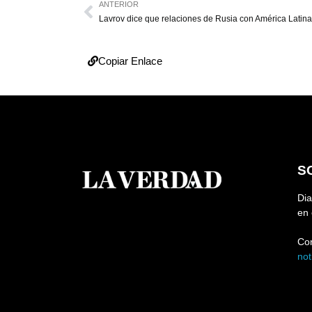
ANTERIOR
Copiar Enlace
S
Dia
en 
Co
no