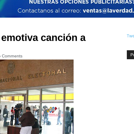
 emotiva canción a
Twe
P
o Comments