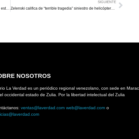
SIGUIENTE
Lavrov dice que relaciones de Rusia con América Latina están en auge
Zelenski califica de “terrible tragedia” siniestro de helicóptero ministerial
OBRE NOSOTROS
rio La Verdad es un periódico regional venezolano, con sede en Marac
el occidental estado de Zulia. Por la libertad intelectual del Zulia
ntáctanos:
ventas@laverdad.com
web@laverdad.com
o
ticias@laverdad.com