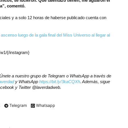
hicos, se lucieron. Qué talentazo tienen, me aguaron el
a”, comentó.
ciales y a solo 12 horas de haberse publicado cuenta con
censo luego de la gala final del Miss Universo al llegar al
w1/{/instagram}
r? Únete a nuestro grupo de Telegram o WhatsApp a través de
laverdad
y WhatsApp
https://bit.ly/3kaCQXh
. Además, sigue
Facebook y Twitter @laverdadweb.
X
Telegram
Whatsapp