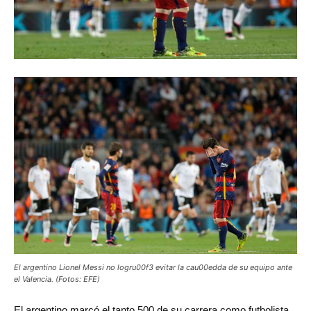
El argentino Lionel Messi no logru00f3 evitar la cau00edda de su equipo ante
el Valencia. (Fotos: EFE)
El
argentino marcó el tanto 500 de su carrera como futbolista