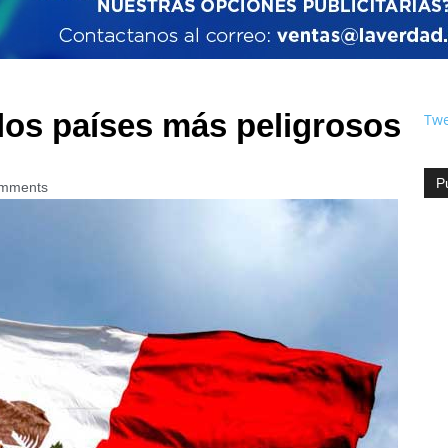
 los países más peligrosos
Twe
P
mments