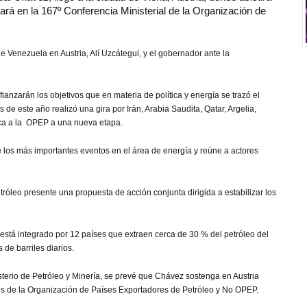
ipará en la 167º Conferencia Ministerial de la Organización de
e Venezuela en Austria, Alí Uzcátegui, y el gobernador ante la
fianzarán los objetivos que en materia de política y energía se trazó el
 de este año realizó una gira por Irán, Arabia Saudita, Qatar, Argelia,
ca a la OPEP a una nueva etapa.
 los más importantes eventos en el área de energía y reúne a actores
.
óleo presente una propuesta de acción conjunta dirigida a estabilizar los
está integrado por 12 países que extraen cerca de 30 % del petróleo del
de barriles diarios.
terio de Petróleo y Minería, se prevé que Chávez sostenga en Austria
s de la Organización de Países Exportadores de Petróleo y No OPEP.