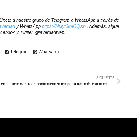
r? Únete a nuestro grupo de Telegram o WhatsApp a través de
laverdad
y WhatsApp
https://bit.ly/3kaCQXh
. Además, sigue
Facebook y Twitter @laverdadweb.
X
Telegram
Whatsapp
SIGUIENTE
Autorizan créditos en bolívares sobre 30 % de depósitos en divisas
Hielo de Groenlandia alcanza temperaturas más cálida en mil años