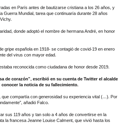
eradas en París antes de bautizarse cristiana a los 26 años, y
da Guerra Mundial, tarea que continuaría durante 28 años
 Vichy.
a Caridad, donde adoptó el nombre de hermana André, en honor
de gripe española en 1918- se contagió de covid-19 en enero
ente del virus con mayor edad.
e estaba reconocida como ciudadana de honor desde 2019.
a de corazón”, escribió en su cuenta de Twitter el alcalde
l conocer la noticia de su fallecimiento.
, que compartía con generosidad su experiencia vital (…). Por
fundamente”, añadió Falco.
 sus 119 años y tan solo a 4 años de convertirse en la
enta la francesa Jeanne Louise Calment, que vivió hasta los