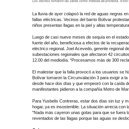
Los vecinos tomaron las calles como medida de protesta. (Foto: 
La
lluvia de ayer colapsó la red de aguas negras en
fallas eléctricas. Vecinos del barrio Bolívar protes
niños presentan llagas en la piel y altas temperatu
Luego de casi nueve meses de sequía en el estado Z
fuerte del año, beneficiosa a efectos de la recuper
eléctrico regional. Joel Acevedo, gerente regional d
subestaciones regionales que afectaron 42 circuitos
12.00 del mediodía. “Procesamos más de 300 recla
El malestar que la falla provocó a los usuarios se hi
Bolívar tomaron la Circunvalación 3 para exigir a la 
desde hace dos días y que empeoró con la caída de
manifestantes pidieron a la compañía Metro de Mara
Para Yusbelis Contreras, estar dos días sin luz y
hogar, ya es insostenible. La situación arrecia con l
“Nada más cayeron unas gotas para que se fuera la 
reventados de las llagas porque las aguas se desb