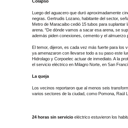
Colapso
Luego del aguacero que duró aproximadamente cin
negras. Gertrudis Lozano, habitante del sector, señ
Metro de Maracaibo cedió 15 tubos para suplantar l
arena. “De dónde vamos a sacar esa arena, se sup
además piden conexiones, cemento y el almuerzo pa
El temor, dijeron, es cada vez más fuerte para los v
ya amenazaron con llevarse todo a su paso este lu
Hidrolago y Corpoelec actuar de inmediato. A la prote
el servicio eléctrico en Milagro Norte, en San Franc
La queja
Los vecinos reportaron que al menos seis transforma
varios sectores de la ciudad, como Pomona, Raúl Le
24 horas sin servicio
eléctrico estuvieron los habi