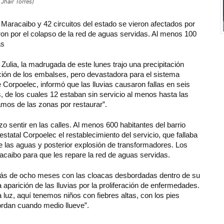
Jhair Torres)
 Maracaibo y 42 circuitos del estado se vieron afectados por
taron por el colapso de la red de aguas servidas. Al menos 100
ras
ulia, la madrugada de este lunes trajo una precipitación
ación de los embalses, pero devastadora para el sistema
e Corpoelec, informó que las lluvias causaron fallas en seis
, de los cuales 12 estaban sin servicio al menos hasta las
mos de las zonas por restaurar”.
zo sentir en las calles. Al menos 600 habitantes del barrio
estatal Corpoelec el restablecimiento del servicio, que fallaba
 las aguas y posterior explosión de transformadores. Los
caibo para que les repare la red de aguas servidas.
 más de ocho meses con las cloacas desbordadas dentro de su
a aparición de las lluvias por la proliferación de enfermedades.
luz, aquí tenemos niños con fiebres altas, con los pies
ordan cuando medio llueve”.