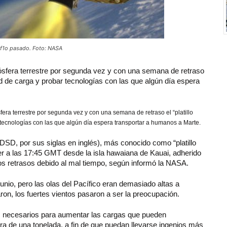
0f1o pasado. Foto: NASA
ósfera terrestre por segunda vez y con una semana de retraso
ad de carga y probar tecnologías con las que algún día espera
ra terrestre por segunda vez y con una semana de retraso el “platillo
tecnologías con las que algún día espera transportar a humanos a Marte.
SD, por sus siglas en inglés), más conocido como “platillo
er a las 17:45 GMT desde la isla hawaiana de Kauai, adherido
os retrasos debido al mal tiempo, según informó la NASA.
unio, pero las olas del Pacífico eran demasiado altas a
on, los fuertes vientos pasaron a ser la preocupación.
mas necesarios para aumentar las cargas que pueden
a de una tonelada, a fin de que puedan llevarse ingenios más