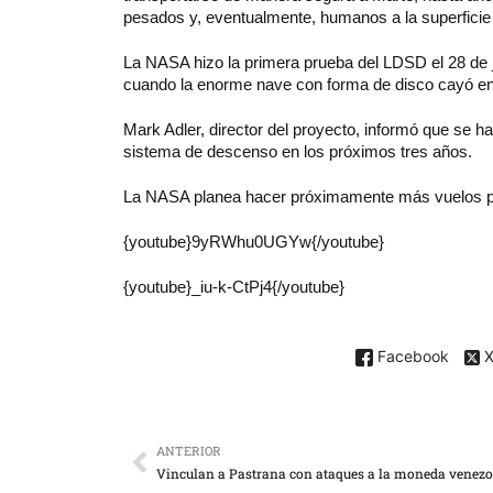
pesados y, eventualmente, humanos a la superficie
La NASA hizo la primera prueba del LDSD el 28 de 
cuando la enorme nave con forma de disco cayó en 
Mark Adler, director del proyecto, informó que se h
sistema de descenso en los próximos tres años.
La NASA planea hacer próximamente más vuelos par
{youtube}9yRWhu0UGYw{/youtube}
{youtube}_iu-k-CtPj4{/youtube}
Facebook
ANTERIOR
Vinculan a Pastrana con ataques a la moneda venez