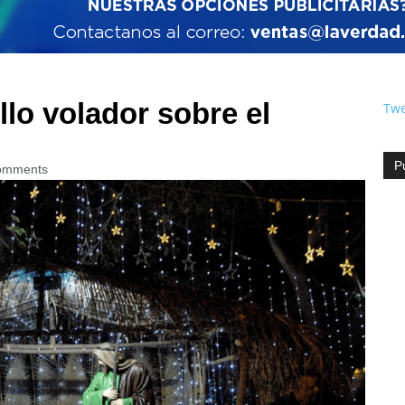
lo volador sobre el
Twe
P
omments