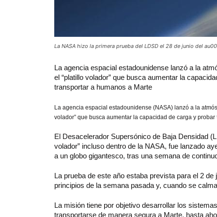
La NASA hizo la primera prueba del LDSD el 28 de junio del au0
La
agencia espacial estadounidense lanzó a la atm
el “platillo volador” que busca aumentar la capacid
transportar a humanos a Marte
La agencia espacial estadounidense (NASA) lanzó a la atmósfe
volador” que busca aumentar la capacidad de carga y probar 
El Desacelerador Supersónico de Baja Densidad (LD
volador” incluso dentro de la NASA, fue lanzado ay
a un globo gigantesco, tras una semana de continu
La prueba de este año estaba prevista para el 2 de j
principios de la semana pasada y, cuando se calmar
La misión tiene por objetivo desarrollar los siste
transportarse de manera segura a Marte, hasta ahor