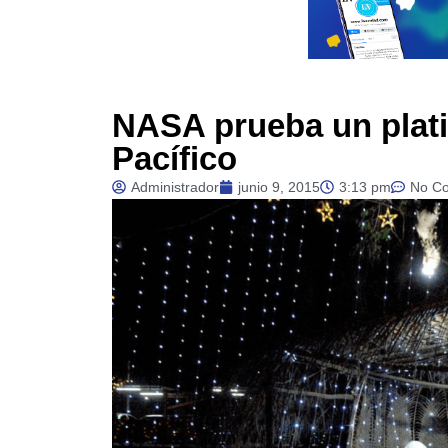
NASA prueba un platil
Pacífico
Administrador
junio 9, 2015
3:13 pm
No C