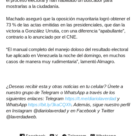
el proceso electoral y han habilitado un buscador para
mostrarlas a la ciudadanía.
Machado aseguró que la oposición mayoritaria logró obtener el
73 % de las actas emitidas en las presidenciales, que dan la
victoria a González Urrutia, con una diferencia “apabullante”,
contrario a lo anunciado por el CNE.
“El manual completo del manejo doloso del resultado electoral
fue aplicado en Venezuela la noche del domingo, en muchos
casos de manera muy rudimentaria”, lamentó Almagro.
¿Deseas recibir esta y otras noticias en tu celular? Únete a
nuestro grupo de Telegram o WhatsApp a través de los
siguientes enlaces: Telegram
https://t.me/diariolaverdad
y
WhatsApp
https://bit.ly/3kaCQXh
. Además, sigue nuestro perfil
en Instagram @diariolaverdad y en Facebook y Twitter
@laverdadweb.
Facebook
X
Telegram
Whatsapp