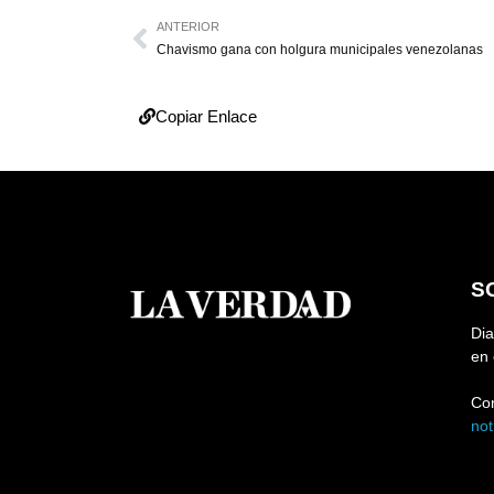
ANTERIOR
Chavismo gana con holgura municipales venezolanas
Copiar Enlace
S
Dia
en 
Co
no