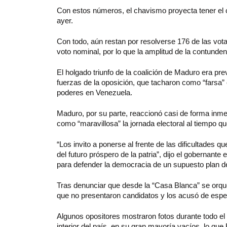
Con estos números, el chavismo proyecta tener el 
ayer.
Con todo, aún restan por resolverse 176 de las vota
voto nominal, por lo que la amplitud de la contunden
El holgado triunfo de la coalición de Maduro era prev
fuerzas de la oposición, que tacharon como “farsa”
poderes en Venezuela.
Maduro, por su parte, reaccionó casi de forma inmed
como “maravillosa” la jornada electoral al tiempo que
“Los invito a ponerse al frente de las dificultades
del futuro próspero de la patria”, dijo el gobernante
para defender la democracia de un supuesto plan de
Tras denunciar que desde la “Casa Blanca” se orques
que no presentaron candidatos y los acusó de espera
Algunos opositores mostraron fotos durante todo el
interior del país, en su gran mayoría vacíos, lo q