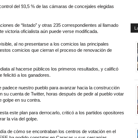
control del 93,5 % de las cámaras de concejales elegidas
ciones de “listado” y otras 235 correspondientes al llamado
L
te victoria oficialista aún puede verse modificada.
isible, al no presentarse a los comicios las principales
 estos comicios que cierran el proceso de renovación de
iata al hacerse públicos los primeros resultados, y calificó
 felicitó a los ganadores.
 que padece nuestro pueblo para avanzar hacia la construcción
 en su cuenta de Twitter, horas después de pedir al pueblo votar
 golpe en su contra.
ta este plan para derrocarlo, criticó a los partidos opositores
r la vía del golpe.
 día de cómo se encontraban los centros de votación en el
ue EFE ha podido constatar en Caracas y sus cercanías.