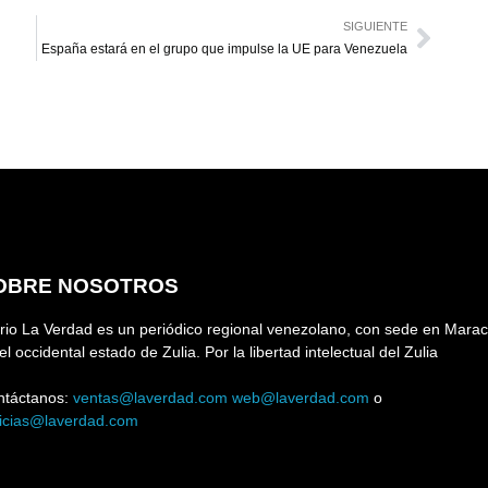
SIGUIENTE
España estará en el grupo que impulse la UE para Venezuela
OBRE NOSOTROS
rio La Verdad es un periódico regional venezolano, con sede en Marac
el occidental estado de Zulia. Por la libertad intelectual del Zulia
ntáctanos:
ventas@laverdad.com
web@laverdad.com
o
ticias@laverdad.com