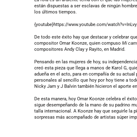
están dispuestas a ser esclavas de ningún hombr
los últimos tiempos.
{youtube}https://www.youtube.com/watch?v=InLv
De todo este éxito hay que destacar y celebrar que
compositor Omar Koonze, quien compuso
Mi cam
compositores Andy Clay y Rayito, en Madrid.
Pensando en las mujeres de hoy, su independencia 
creó esta pieza que llega a manos de Karol G, quien
adueña en el acto, para en compañía de su actual 
personales al sencillo que hoy por hoy tiene a t
Nicky Jam y J Balvin también hicieron el aporte e
De esta manera, hoy Omar Koonze celebra el éxit
sigue desempeñando de la mano de su padrino musi
talla internacional. A Koonze hay que seguirle la 
sorpresas más acompañado de artistas súper impo