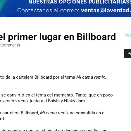
 primer lugar en Billboard
Twe
 Comments
P
to de la cartelera Billboard por el tema
Mi cama remix
,
G, se convirtió en el tema del momento. Tanto, que en poco
a versión
remix
junto a J Balvin y Nicky Jam.
 cartelera Billboard,
Mi cama remix
se consolida en el
rd.
s demuestran que su felicidad no depende de nadie y no