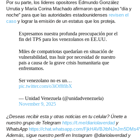
Por su parte, los líderes opositores Edmundo González
Urrutia y María Corina Machado afirmaron que trabajan “día y
noche” para que las autoridades estadounidenses
revisen el
caso
y lograr la emisión de un estatus que los proteja.
Expresamos nuestra profunda preocupación por el
fin del TPS para los venezolanos en EE.UU.
Miles de compatriotas quedarían en situación de
vulnerabilidad, tras huir por necesidad de nuestro
pais a causa de la grave crisis humanitaria que
enfrentamos.
Ser venezolano no es un…
pic.twitter.com/o3iOf8fibX
— Unidad Venezuela (@unidadvenezuela)
November 9, 2025
¿Deseas recibir esta y otras noticias en tu celular? Únete a
nuestro grupo de Telegram
https://t.me/diariolaverdad
y
WhatsApp
https://chat.whatsapp.com/FjkHAVBJtbNJnJm5DMs4
Además, sigue nuestro perfil en Instagram @diariolaverdad y