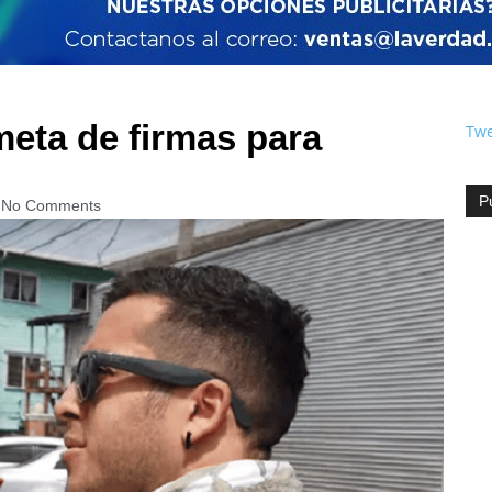
meta de firmas para
Twe
P
No Comments