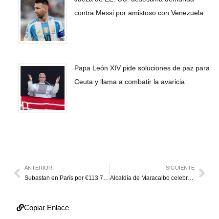
contra Messi por amistoso con Venezuela
Papa León XIV pide soluciones de paz para
Ceuta y llama a combatir la avaricia
ANTERIOR
SIGUIENTE
Subastan en París por €113.737 un guante que Michael Jackson llevó en 1988
Alcaldía de Maracaibo celebra el Día Nacional del Artista Plástico con la colectiva “Ingenio, Luz y Color”
Copiar Enlace