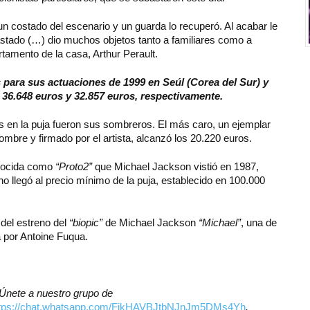
n costado del escenario y un guarda lo recuperó. Al acabar le
stado (…) dio muchos objetos tanto a familiares como a
tamento de la casa, Arthur Perault.
para sus actuaciones de 1999 en Seúl (Corea del Sur) y
36.648 euros y 32.857 euros, respectivamente.
as en la puja fueron sus sombreros. El más caro, un ejemplar
bre y firmado por el artista, alcanzó los 20.220 euros.
onocida como
“Proto2”
que Michael Jackson vistió en 1987,
 no llegó al precio mínimo de la puja, establecido en 100.000
del estreno del
“biopic”
de Michael Jackson
“Michael”
, una de
a por Antoine Fuqua.
? Únete a nuestro grupo de
ttps://chat.whatsapp.com/FjkHAVBJtbNJnJm5DMs4Yh
.