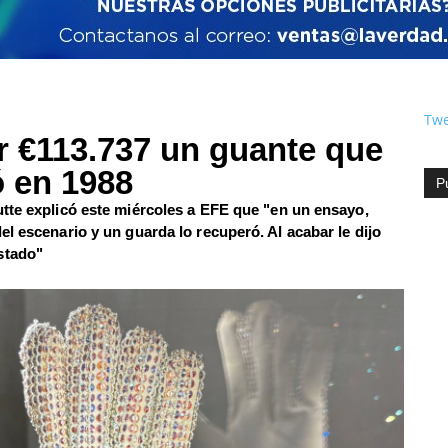
Twe
r €113.737 un guante que
ó en 1988
P
tte explicó este miércoles a EFE que "en un ensayo,
l escenario y un guarda lo recuperó. Al acabar le dijo
stado"