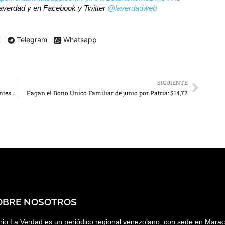
laverdad
y en Facebook y Twitter
@laverdadweb
X
Telegram
Whatsapp
SIGUIENTE
Paso peatonal entre Cima y Gran Bazar estaría listo antes del 11 de junio
Pagan el Bono Único Familiar de junio por Patria: $14,72
OBRE NOSOTROS
rio La Verdad es un periódico regional venezolano, con sede en Marac