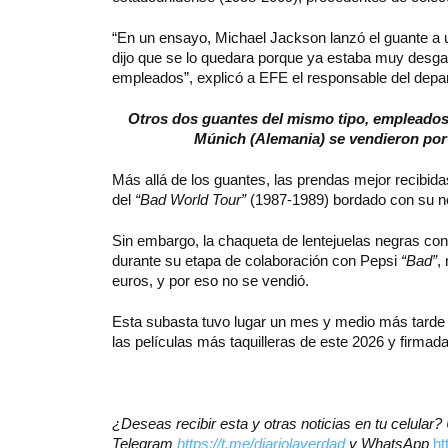
“En un ensayo, Michael Jackson lanzó el guante a u
dijo que se lo quedara porque ya estaba muy desga
empleados”, explicó a EFE el responsable del depar
Otros dos guantes del mismo tipo, empleados 
Múnich (Alemania) se vendieron por 
Más allá de los guantes, las prendas mejor recibid
del
“Bad World Tour”
(1987-1989) bordado con su nom
Sin embargo, la chaqueta de lentejuelas negras c
durante su etapa de colaboración con Pepsi
“Bad”
,
euros, y por eso no se vendió.
Esta subasta tuvo lugar un mes y medio más tarde 
las películas más taquilleras de este 2026 y firmad
¿Deseas recibir esta y otras noticias en tu celular
Telegram
https://t.me/diariolaverdad
y WhatsApp
h