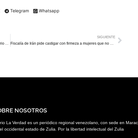
X
Telegram
Whatsapp
SIGUIENTE
Gaiteros del Zulia remodela el Gimnasio Cubierto Belisario Aponte
Fiscalía de Irán pide castigar con firmeza a mujeres que no usen el velo
OBRE NOSOTROS
rio La Verdad es un periódico regional venezolano, con sede en Marac
el occidental estado de Zulia. Por la libertad intelectual del Zulia