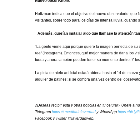
Nuevo observatorio
Holtzman indica que el objetivo del nuevo observatorio, que f
visitantes, sobre todo para los días de intensa lluvia, cuando 
Además, querían instalar algo que llamase la atención tam
“La gente viene aquí porque quiere la imagen perfecta de su 
reel
(Instagram). Entonces, qué mejor manera de dar a los v
fuera y ahora también pueden tener su momento dentro. Y les
La pista de hielo artificial estará abierta hasta el 14 de marzo
alquiler de patines; si se compra una vez dentro del observato
¿Deseas recibir esta y otras noticias en tu celular? Únete a 
Telegram
https://t.me/diariolaverdad
y WhatsApp
https://bit.l
Facebook y Twitter @laverdadweb.