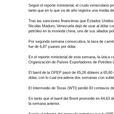
Según el reporte ministerial, el crudo venezolano p
tanto que en lo que va de año registra una media d
Tras las sanciones financieras que Estados Unidos
Nicolás Maduro, Venezuela dejó de usar al dólar co
petróleo en la moneda china, uno de sus aliados pol
Por segunda semana consecutiva, la tasa de cambio 
fue de 6,87 yuanes por dólar.
En el reporte ministerial de esta semana, la única ce
Organización de Países Exportadores de Petróleo 
El barril de la OPEP pasó de 65,26 dólares a 65,60
dólar, con lo cual encadena dos semanas con subi
El Intermedio de Texas (WTI) perdió 83 centavos de
En tanto que el barril del Brent promedió en 64,63 
la semana anterior.
Según el informe del mercado petrolero que la OPE