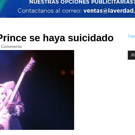
Prince se haya suicidado
Twe
 Comments
P