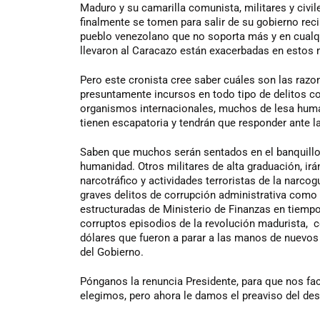
Maduro y su camarilla comunista, militares y civi
finalmente se tomen para salir de su gobierno recib
pueblo venezolano que no soporta más y en cualqu
llevaron al Caracazo están exacerbadas en esto
Pero este cronista cree saber cuáles son las razon
presuntamente incursos en todo tipo de delitos con
organismos internacionales, muchos de lesa huma
tienen escapatoria y tendrán que responder ante la 
Saben que muchos serán sentados en el banquillo d
humanidad. Otros militares de alta graduación, ir
narcotráfico y actividades terroristas de la narcog
graves delitos de corrupción administrativa como l
estructuradas de Ministerio de Finanzas en tiemp
corruptos episodios de la revolución madurista, 
dólares que fueron a parar a las manos de nuevos 
del Gobierno.
Pónganos la renuncia Presidente, para que nos faci
elegimos, pero ahora le damos el preaviso del des