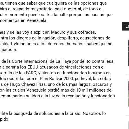
les, tienen que saber que cualquiera de las opciones que
irá el respaldo mayoritario, casi que total, de todo el
ier momento puede salir a la calle porque las causas que
s momentos en Venezuela.
L
es y se las voy a explicar: Maduro y sus cófrades,
tra los dineros de la nación, despilfarro, acusaciones de
nidad, violaciones a los derechos humanos, saben que no
justicia.
e la Corte Internacional de La Haya por delito contra lesa
án a parar a los EEUU acusados de vinculaciones con el
uerrilla de las FARC, y cientos de funcionarios incursos en
os ocurridos con el Plan Bolívar 2000, pudreval, las notas
os de Hugo Chávez Frías, uno de los más largos, oscuros y
con las cuales Venezuela perdió más de 10 mil millones de
empresarios salidos a la luz de la revolución y funcionarios
lite la búsqueda de soluciones a la crisis. Nosotros lo
pido.