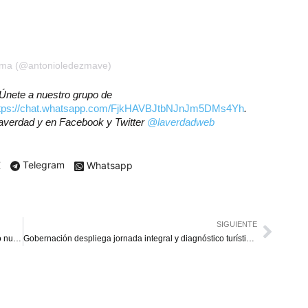
ezma (@antonioledezmave)
? Únete a nuestro grupo de
ttps://chat.whatsapp.com/FjkHAVBJtbNJnJm5DMs4Yh
.
laverdad y en Facebook y Twitter
@laverdadweb
X
Telegram
Whatsapp
SIGUIENTE
El Papa nombra a la laica mexicana Montserrat Alvarado nueva “ministra” de Comunicación
Gobernación despliega jornada integral y diagnóstico turístico en Guajira