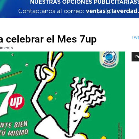
a celebrar el Mes 7up
Twe
mments
P