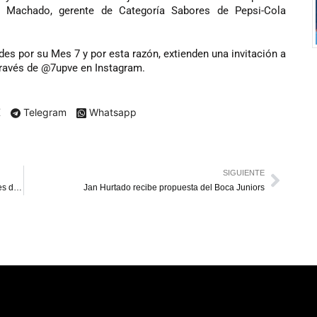
a Machado, gerente de Categoría Sabores de Pepsi-Cola
es por su Mes 7 y por esta razón, extienden una invitación a
 través de @7upve en Instagram.
X
Telegram
Whatsapp
SIGUIENTE
Tamara Adrián denuncia “diáspora forzada” de portadores del VIH
Jan Hurtado recibe propuesta del Boca Juniors